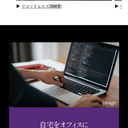
▶
リコットヒルズ岡崎駅
▶
リコ