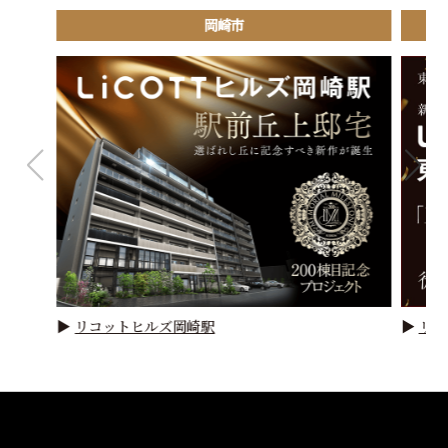
岡崎市
▶
リコットヒルズ岡崎駅
▶
リコ