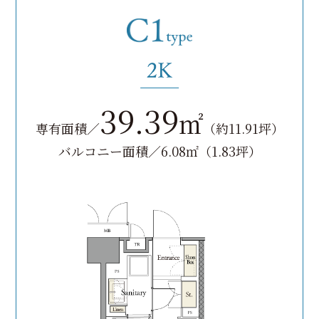
39.39
㎡
専有面積／
（約11.91坪）
バルコニー面積／6.08㎡（1.83坪）