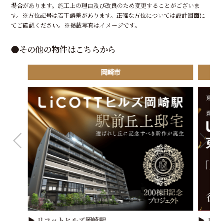
場合があります。施工上の理由及び改良のため変更することがございま
す。※方位記号は若干誤差があります。正確な方位については設計図面に
てご確認ください。※掲載写真はイメージです。
●その他の物件はこちらから
岡崎市
▶
リコットヒルズ岡崎駅
▶
リコ